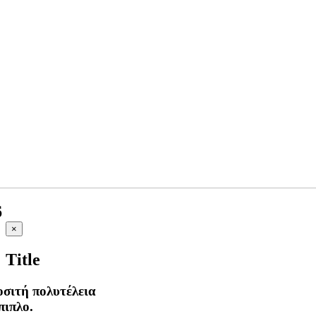
6
Close
×
product
quick
Title
view
οσιτή πολυτέλεια
πιπλο.