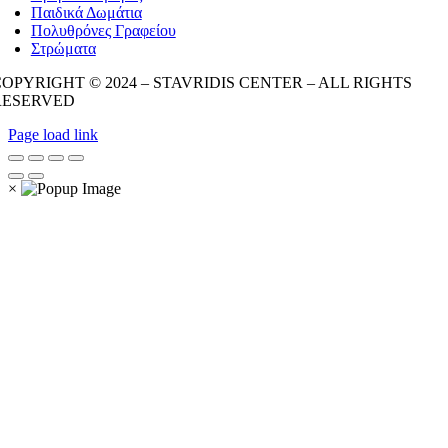
Παιδικά Δωμάτια
Πολυθρόνες Γραφείου
Στρώματα
OPYRIGHT © 2024 – STAVRIDIS CENTER – ALL RIGHTS
RESERVED
Page load link
×
Go
to
Top