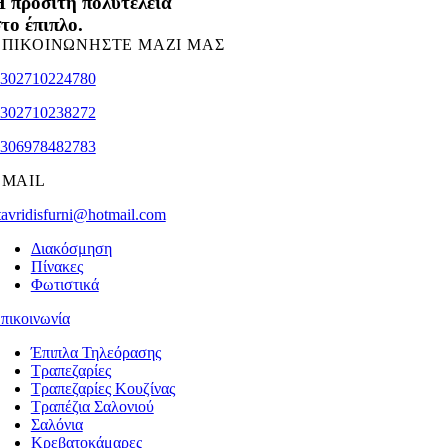
 προσιτή πολυτέλεια
το έπιπλο.
ΕΠΙΚΟΙΝΩΝΗΣΤΕ ΜΑΖΙ ΜΑΣ
302710224780
302710238272
306978482783
EMAIL
tavridisfurni@hotmail.com
Διακόσμηση
Πίνακες
Φωτιστικά
πικοινωνία
Έπιπλα Τηλεόρασης
Τραπεζαρίες
Τραπεζαρίες Κουζίνας
Τραπέζια Σαλονιού
Σαλόνια
Κρεβατοκάμαρες