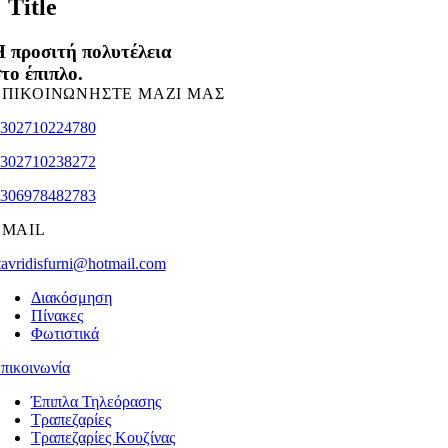
Title
view
 προσιτή πολυτέλεια
το έπιπλο.
ΕΠΙΚΟΙΝΩΝΗΣΤΕ ΜΑΖΙ ΜΑΣ
302710224780
302710238272
306978482783
EMAIL
tavridisfurni@hotmail.com
Διακόσμηση
Πίνακες
Φωτιστικά
πικοινωνία
Έπιπλα Τηλεόρασης
Τραπεζαρίες
Τραπεζαρίες Κουζίνας